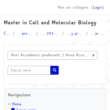
Vai al contenuto principale
Non sei collegato. (
Login
)
Master in Cell and Molecular Biology
Corsi
...predecenti
... 2017/2018
...y programs
...ar Biology
Categorie di corso
Cerca corsi
Cerca corsi
Salta Navigazione
Navigazione
Home
I miei corsi