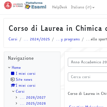
Vai al contenuto principale
HelpDesk
Italiano ‎(it)‎
Corso di Laurea in Chimica c
Corsi
... 2024/2025
...y programs
...ello sport
Salta Navigazione
Navigazione
Categorie di corso
Home
I miei corsi
Cerca corsi
Site news
I miei corsi
Corsi
Corso di Laurea in Chi
... 2026/2027
... 2025/2026