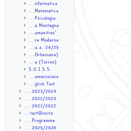
...nformatica
...Matematica
...Psicologia
...a Montagna
...umanities'
...re Moderne
...a.a. 24/25
...Orbassano)
...a (Torino)
S.U.I.S.S.
...ammissione
...glish Test
... 2023/2024
... 2022/2023
... 2021/2022
...tart@unito
... Programme
... 2025/2026