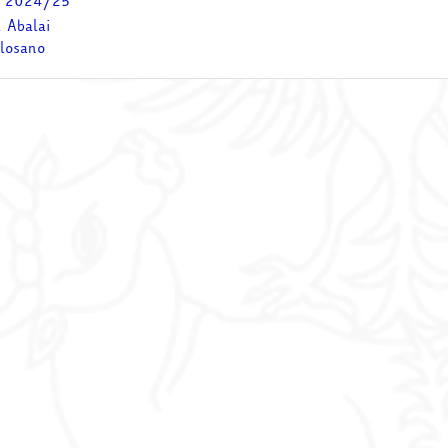
- 2024/25
 Abalai
losano