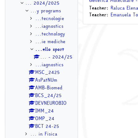
Genetica Molecolare 
... 2024/2025
Teacher:
Raluca Elena
...y programs
Teacher:
Emanuela To
...tecnologie
...iagnostics
...technology
...ie mediche
...ello sport
... - 2024/25
...iagnostics
MSC_2425
AsPatNUm
AMB-Biomed
BCS_24/25
DEVNEUROBIO
IMM_24
OMP_24
BCT 24-25
... in Fisica