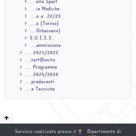
...ello Sport
...ie Mediche
...a.a. 22/23
...a (Torino)
...Orbassano)
S.U.I.S.S.
...ammissione
... 2021/2022
...tart@unito
... Programme
... 2025/2026
...predecenti
...e Tecniche
Servizio realizzato presso il
Dipartimento di