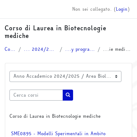
Vai al contenuto principale
Non sei collegato. (
Login
)
Corso di Laurea in Biotecnologie
mediche
Corsi
... 2024/2025
...y programs
...ie mediche
Categorie di corso
Cerca corsi
Cerca corsi
Corso di Laurea in Biotecnologie mediche
SME0895 - Modelli Sperimentali in Ambito