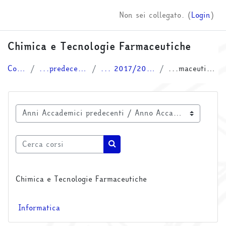
Vai al contenuto principale
Non sei collegato. (
Login
)
Chimica e Tecnologie Farmaceutiche
Corsi
...predecenti
... 2017/2018
...maceutiche
Categorie di corso
Cerca corsi
Cerca corsi
Chimica e Tecnologie Farmaceutiche
Informatica